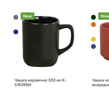
New
Ne
Чашка керамічна 330 мл K-
Чашка ке
51K095M
всередин