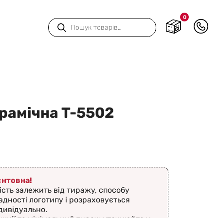
0
Пошук
товарів
рамічна T-5502
ієнтовна!
ість залежить від тиражу, способу
адності логотипу і розраховується
дивідуально.