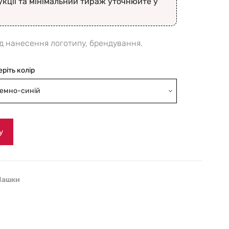
укції та мінімальний тираж уточнюйте у
ід нанесення логотипу, брендування.
еріть колір
емно-синій
у
Чашки