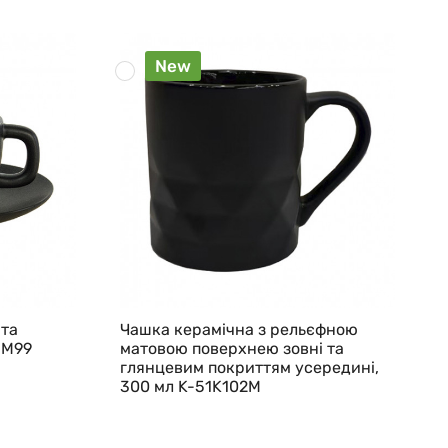
New
 та
Чашка керамічна з рельєфною
1M99
матовою поверхнею зовні та
глянцевим покриттям усередині,
300 мл K-51K102M