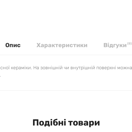
Опис
Характеристики
Вiдгуки
(
0
)
існої кераміки. На зовнішній чи внутрішній поверхні мож
.
Подібні товари