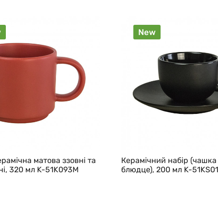
w
New
рамічна матова ззовні та
Керамічний набір (чашка
і, 320 мл K-51K093M
блюдце), 200 мл K-51KS0