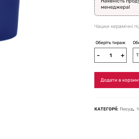
Наявність прод
менеджера!
Чашки керамічні п
Оберіть тираж
Об
Т
Додати в корзин
КАТЕГОРІЇ:
Посуд
,