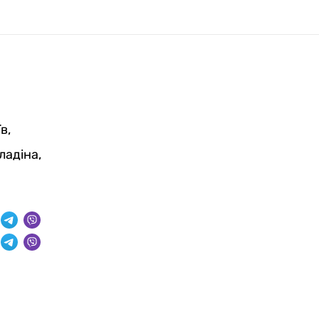
в,
ладіна,