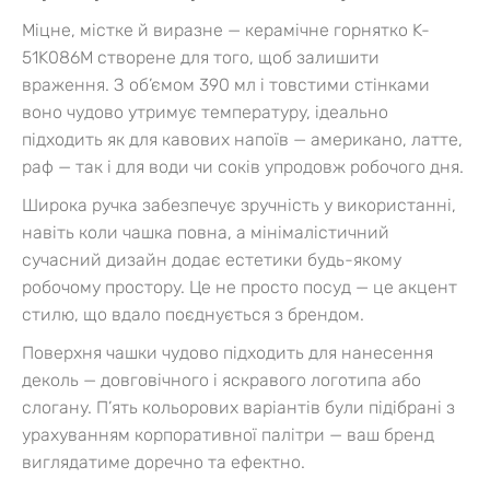
Міцне, містке й виразне — керамічне горнятко K-
51K086M створене для того, щоб залишити
враження. З об’ємом 390 мл і товстими стінками
воно чудово утримує температуру, ідеально
підходить як для кавових напоїв — американо, латте,
раф — так і для води чи соків упродовж робочого дня.
Широка ручка забезпечує зручність у використанні,
навіть коли чашка повна, а мінімалістичний
сучасний дизайн додає естетики будь-якому
робочому простору. Це не просто посуд — це акцент
стилю, що вдало поєднується з брендом.
Поверхня чашки чудово підходить для нанесення
деколь — довговічного і яскравого логотипа або
слогану. П’ять кольорових варіантів були підібрані з
урахуванням корпоративної палітри — ваш бренд
виглядатиме доречно та ефектно.