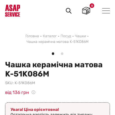
0
Пошук
товарів
Головна
Каталог
Посуд
Чашки
Чашка керамічна матова K-51K086M
Чашка керамічна матова
K-51K086M
SKU:
K-51K086M
від 136 грн
Увага! Ціна орієнтовна!
Остаточна вартість залежить від тиражу,