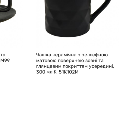
 та
Чашка керамічна з рельєфною
1M99
матовою поверхнею зовні та
глянцевим покриттям усередині,
300 мл K-51K102M