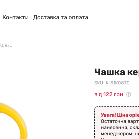
Контакти
Доставка та оплата
1K087C
Чашка ке
SKU:
K-51K087C
від 122 грн
Увага! Ціна ор
Остаточна варт
нанесення, скл
менеджером ін