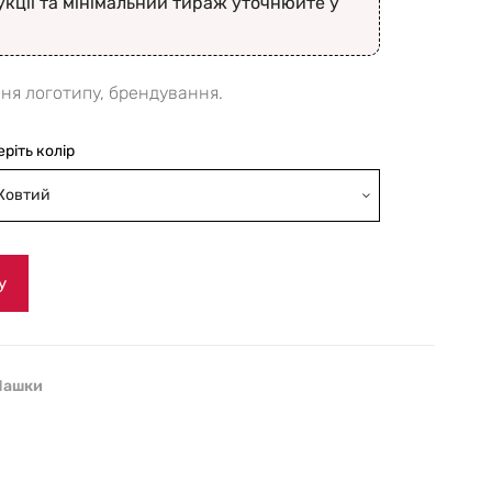
укції та мінімальний тираж уточнюйте у
ня логотипу, брендування.
еріть колір
Жовтий
у
Чашки