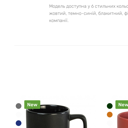
Модель доступна у 6 стильних кольо
жовтий, темно-синій, блакитний, ф
компанії.
New
Ne