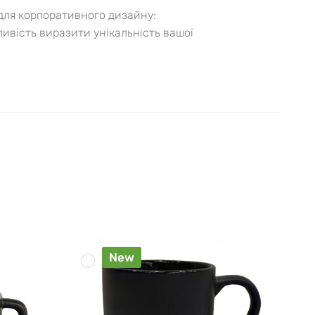
 для корпоративного дизайну:
ивість виразити унікальність вашої
New