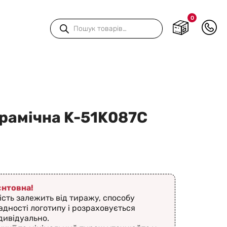
0
Пошук
товарів
рамічна K-51K087C
ієнтовна!
ість залежить від тиражу, способу
адності логотипу і розраховується
дивідуально.