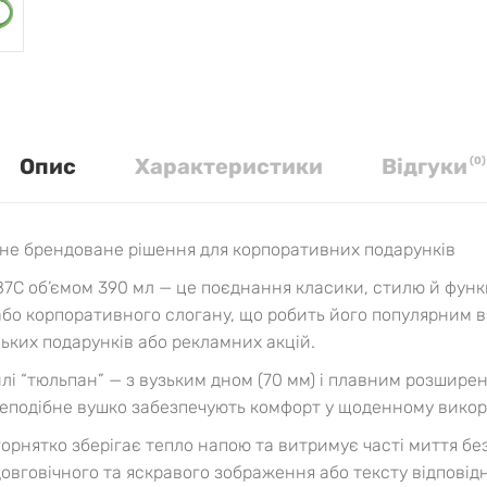
Опис
Характеристики
Вiдгуки
(
0
)
ьне брендоване рішення для корпоративних подарунків
87C об’ємом 390 мл — це поєднання класики, стилю й функ
або корпоративного слогану, що робить його популярним в
ських подарунків або рекламних акцій.
лі “тюльпан” — з вузьким дном (70 мм) і плавним розширен
леподібне вушко забезпечують комфорт у щоденному викор
 горнятко зберігає тепло напою та витримує часті миття бе
овговічного та яскравого зображення або тексту відповід