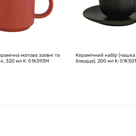
рамічна матова ззовні та
Керамічний набір (чашка
і, 320 мл K-51K093M
блюдце), 200 мл K-51KS0