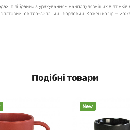
рах, підібраних з урахуванням найпопулярніших відтінків
іолетовий, світло-зелений і бордовий. Кожен колір — можл
Подібні товари
w
New