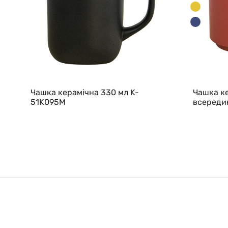
Чашка керамічна 330 мл K-
Чашка ке
51K095M
всередин