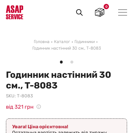
0
Пошук
товарів
Головна
Каталог
Годинники
Годинник настінний 30 см., T-8083
Годинник настінний 30
см., T-8083
SKU:
T-8083
від 321 грн
Увага! Ціна орієнтовна!
Остаточна вартість залежить від тиражу,