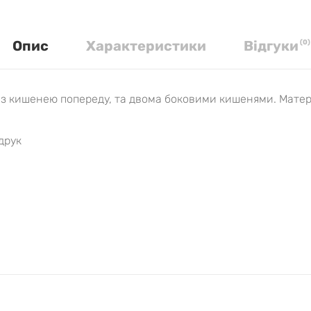
Опис
Характеристики
Вiдгуки
(
0
)
 з кишенею попереду, та двома боковими кишенями. Матері
друк