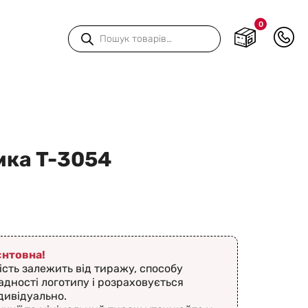
0
Пошук
товарів
ка T-3054
ієнтовна!
ість залежить від тиражу, способу
адності логотипу і розраховується
дивідуально.