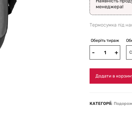
Наявність прод
менеджера!
Термосумка під на
Оберіть тираж
Об
С
Додати в корзин
КАТЕГОРІЇ:
Подорож