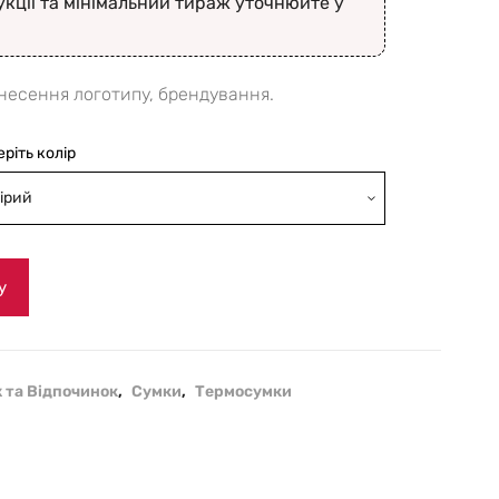
укції та мінімальний тираж уточнюйте у
несення логотипу, брендування.
еріть колір
ірий
у
 та Відпочинок
,
Сумки
,
Термосумки