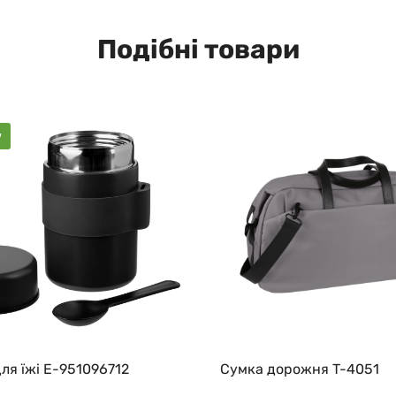
Подібні товари
w
ля їжі E-951096712
Сумка дорожня T-4051