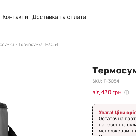
Контакти
Доставка та оплата
осумки
Термосумка T-3054
Термосум
SKU:
T-3054
від 430 грн
Увага! Ціна ор
Остаточна варт
нанесення, скл
менеджером ін