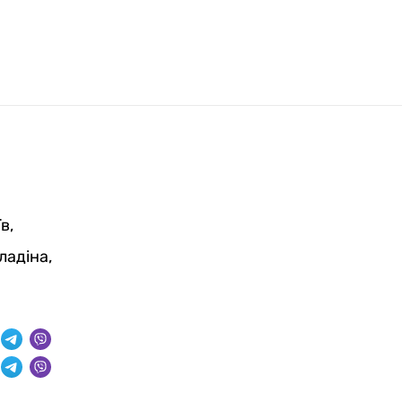
в,
ладіна,