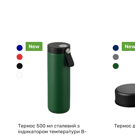
New
Ne
Термос 500 мл сталевий з
Термос д
індикатором температури B-