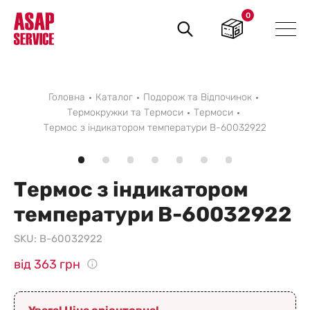
0
Пошук
товарів
Головна
Каталог
Подорож та Відпочинок
Термокружки та Термоси
Термоси
Термос з індикатором температури B-60032922
Термос з індикатором
температури B-60032922
SKU:
B-60032922
від 363 грн