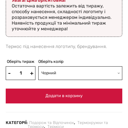
Увага! Ціна орієнтовна!
Остаточна вартість залежить від тиражу,
способу нанесення, складності логотипу і
розраховується менеджером індивідуально.
Наявність продукції та мінімальний тираж
уточнюйте у менеджера!
Термос під нанесення логотипу, брендування.
Оберіть тираж
Оберіть колір
Чорний
Додати в корзину
КАТЕГОРІЇ:
Подорож та Відпочинок
,
Термокружки та
Термоси
,
Термоси