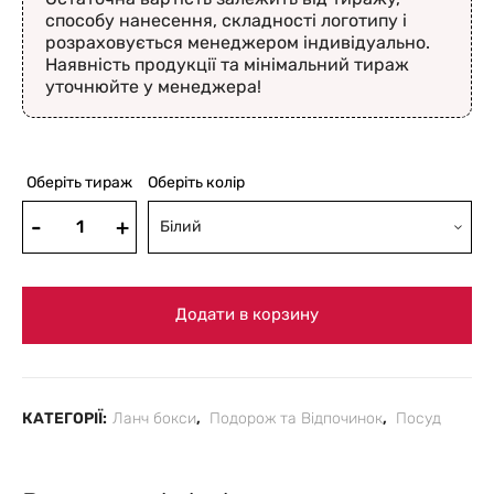
способу нанесення, складності логотипу і
розраховується менеджером індивідуально.
Наявність продукції та мінімальний тираж
уточнюйте у менеджера!
Оберіть тираж
Оберіть колір
Білий
Додати в корзину
КАТЕГОРІЇ:
Ланч бокси
,
Подорож та Відпочинок
,
Посуд