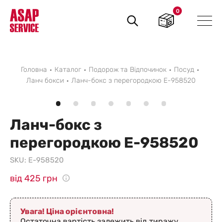
0
Пошук
товарів
Головна
Каталог
Подорож та Відпочинок
Посуд
Ланч бокси
Ланч-бокс з перегородкою E-958520
Ланч-бокс з
перегородкою E-958520
SKU:
E-958520
від 425 грн
Увага! Ціна орієнтовна!
Остаточна вартість залежить від тиражу,