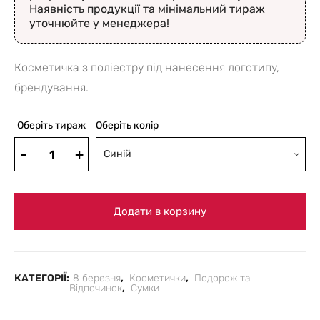
Наявність продукції та мінімальний тираж
уточнюйте у менеджера!
Косметичка з поліестру під нанесення логотипу,
брендування.
Оберіть тираж
Оберіть колір
Синій
Додати в корзину
КАТЕГОРІЇ:
8 березня
,
Косметички
,
Подорож та
Відпочинок
,
Сумки