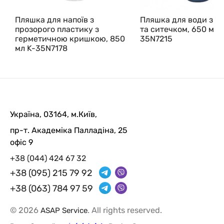
Пляшка для напоїв з
Пляшка для води з р
прозорого пластику з
та ситечком, 650 мл 
герметичною кришкою, 850
35N7215
мл K-35N7178
Україна, 03164, м.Київ,
пр-т. Академіка Палладіна, 25
офіс 9
+38 (044) 424 67 32
+38 (095) 215 79 92
+38 (063) 784 97 59
© 2026
. All rights reserved.
ASAP Service