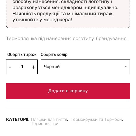
способу нанесення, складності логотипу і
розраховується менеджером індивідуально.
Наявність продукції та мінімальний тираж
уточнюйте у менеджера!
Термопляшка під нанесення логотипу, брендування.
Оберіть тираж
Оберіть колір
Чорний
Додати в корзину
КАТЕГОРІЇ:
Пляшки для пиття
,
Термокружки та Термоси
,
Термопляшки