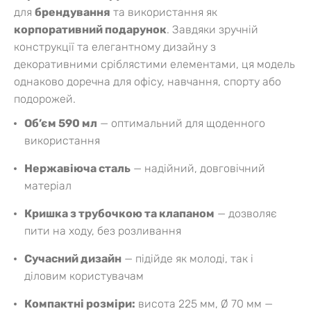
для
брендування
та використання як
корпоративний подарунок
. Завдяки зручній
конструкції та елегантному дизайну з
декоративними сріблястими елементами, ця модель
однаково доречна для офісу, навчання, спорту або
подорожей.
Об’єм 590 мл
— оптимальний для щоденного
використання
Нержавіюча сталь
— надійний, довговічний
матеріал
Кришка з трубочкою та клапаном
— дозволяє
пити на ходу, без розливання
Сучасний дизайн
— підійде як молоді, так і
діловим користувачам
Компактні розміри:
висота 225 мм, Ø 70 мм —