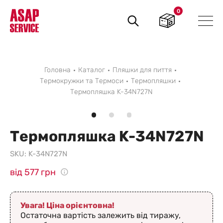
0
Пошук
товарів
Головна
Каталог
Пляшки для пиття
Термокружки та Термоси
Термопляшки
Термопляшка K-34N727N
Термопляшка K-34N727N
SKU:
K-34N727N
від 577 грн
Увага! Ціна орієнтовна!
Остаточна вартість залежить від тиражу,