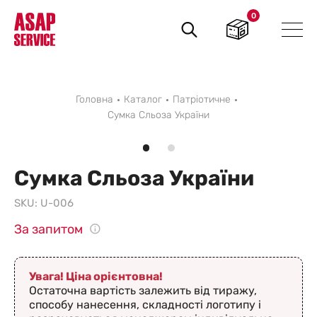
0
Пошук
товарів
Головна
Каталог
Патрiотичне
Сумка Сльоза України
Сумка Сльоза України
SKU:
U-006
За запитом
Увага! Ціна орієнтовна!
Остаточна вартість залежить від тиражу,
способу нанесення, складності логотипу і