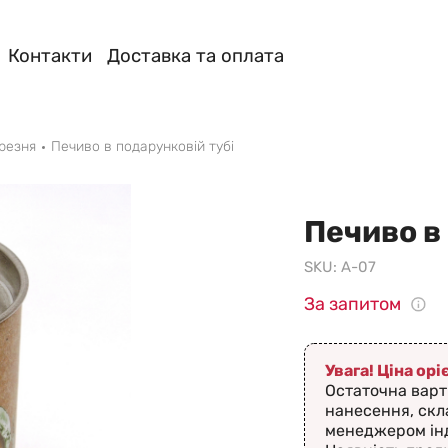
Контакти
Доставка та оплата
резня
Печиво в подарунковій тубі
Печиво в
SKU:
А-07
За запитом
Увага! Ціна ор
Остаточна варт
нанесення, скл
менеджером ін