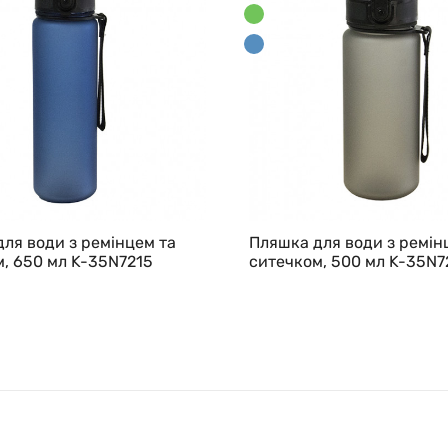
ля води з ремінцем та
Пляшка для води з ремін
, 650 мл K-35N7215
ситечком, 500 мл K-35N