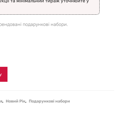
укції та мінімальний тираж уточнюйте у
Брендовані подарункові набори.
у
ня
,
Новий Рік
,
Подарункові набори