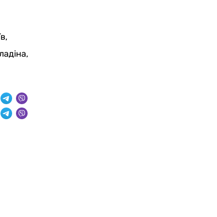
в,
ладіна,