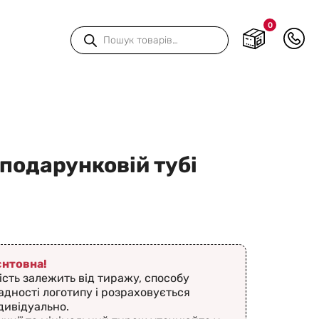
0
Пошук
товарів
 подарунковій тубі
ієнтовна!
ість залежить від тиражу, способу
адності логотипу і розраховується
дивідуально.