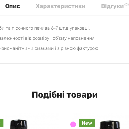
Опис
Характеристики
Вiдгуки
(
0
)
и та пісочного печива 6-7 шт.в упаковці.
алежності від розміру і об’єму наповнення.
ізноманітними смаками і з різною фактурою
Подібні товари
w
New