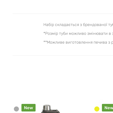
Набір складається з брендованої туб
*Розмір туби можливо змінювати в з
**Можливе виготовлення печива з р
New
Ne