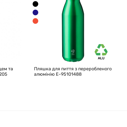
цем та
Пляшка для пиття з переробленого
7205
алюмінію E-95101488