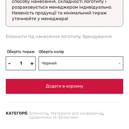
способу нанесення, складності логотипу і
розраховується менеджером індивідуально.
Наявність продукції та мінімальний тираж
уточнюйте у менеджера!
Блокноти під нанесення логотипу, брендування.
Оберіть тираж
Оберіть колір
Чорний
Додати в корзину
КАТЕГОРІЇ:
Блокноти
,
Матеріали для конференції
,
Щоденники та Записники