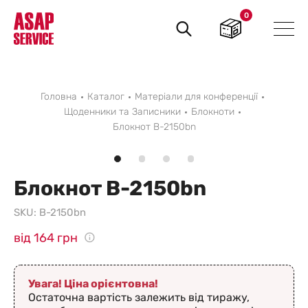
0
Пошук
товарів
Головна
Каталог
Матеріали для конференції
Щоденники та Записники
Блокноти
Блокнот B-2150bn
Блокнот B-2150bn
SKU:
B-2150bn
від 164 грн
Увага! Ціна орієнтовна!
Остаточна вартість залежить від тиражу,