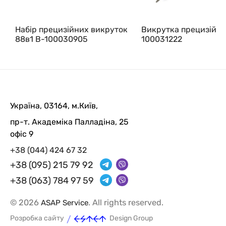
Набір прецизійних викруток
Викрутка прецизійна
88в1 B-100030905
100031222
Україна, 03164, м.Київ,
пр-т. Академіка Палладіна, 25
офіс 9
+38 (044) 424 67 32
+38 (095) 215 79 92
+38 (063) 784 97 59
© 2026
. All rights reserved.
ASAP Service
/
Розробка сайту
Design Group