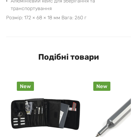
Алюмінієвий кейс для зберігання та
транспортування
Розмір: 172 × 68 × 18 мм
Вага: 260 г
Подібні товари
New
New