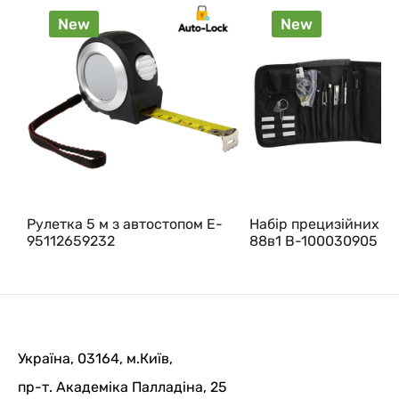
New
New
Рулетка 5 м з автостопом E-
Набір прецизійних в
95112659232
88в1 B-100030905
Україна, 03164, м.Київ,
пр-т. Академіка Палладіна, 25