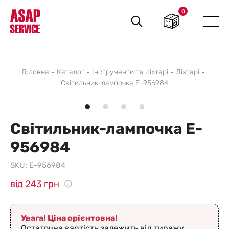
0
Пошук
товарів
Головна
Каталог
Інструменти та ліхтарі
Ліхтарі
Світильник-лампочка E-956984
Світильник-лампочка E-
956984
SKU:
E-956984
від 243 грн
Увага! Ціна орієнтовна!
Остаточна вартість залежить від тиражу,