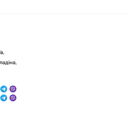
в,
ладіна,