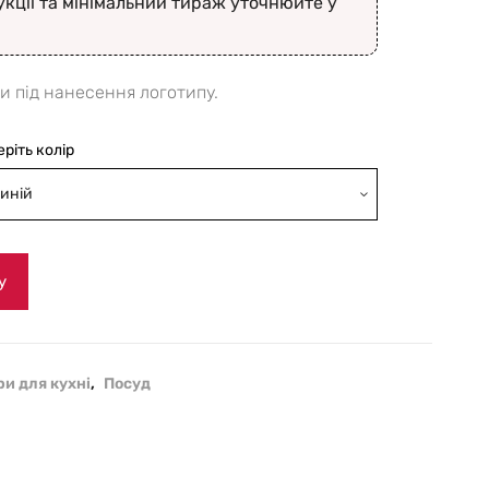
укції та мінімальний тираж уточнюйте у
и під нанесення логотипу.
еріть колір
иній
у
и для кухні
,
Посуд