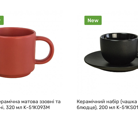
w
New
рамічна матова ззовні та
Керамічний набір (чашка
і, 320 мл K-51K093M
блюдце), 200 мл K-51KS0