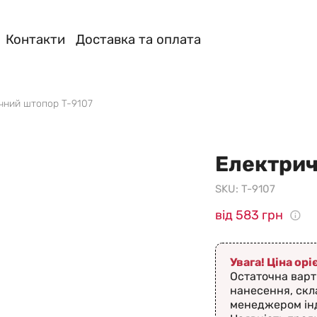
Контакти
Доставка та оплата
чний штопор T-9107
Електрич
SKU:
T-9107
від 583 грн
Увага! Ціна ор
Остаточна варт
нанесення, скл
менеджером ін