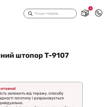
0
Пошук
товарів
ний штопор T-9107
ієнтовна!
ість залежить від тиражу, способу
адності логотипу і розраховується
дивідуально.