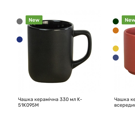
New
Ne
Чашка керамічна 330 мл K-
Чашка ке
51K095M
всередин