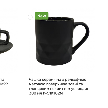
New
 та
Чашка керамічна з рельєфною
1M99
матовою поверхнею зовні та
глянцевим покриттям усередині,
300 мл K-51K102M