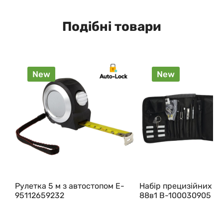
Подібні товари
New
New
Рулетка 5 м з автостопом E-
Набір прецизійних в
95112659232
88в1 B-100030905