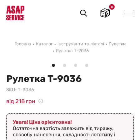
0
Пошук
товарів
Головна
Каталог
Інструменти та ліхтарі
Рулетки
Рулетка T-9036
Рулетка T-9036
SKU:
T-9036
від 218 грн
Увага! Ціна орієнтовна!
Остаточна вартість залежить від тиражу,
способу нанесення, складності логотипу і