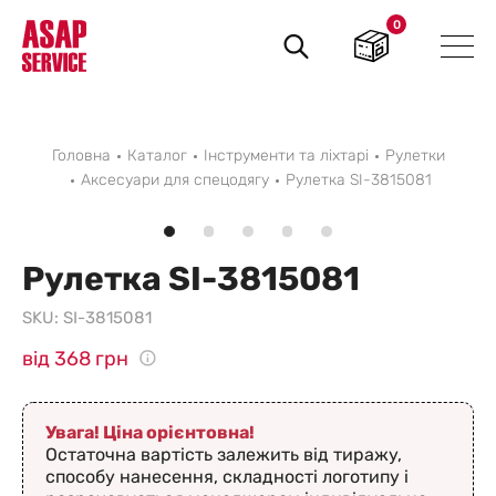
0
Пошук
товарів
Головна
Каталог
Інструменти та ліхтарі
Рулетки
Аксесуари для спецодягу
Рулетка SI-3815081
Рулетка SI-3815081
SKU:
SI-3815081
від 368 грн
Увага! Ціна орієнтовна!
Остаточна вартість залежить від тиражу,
способу нанесення, складності логотипу і