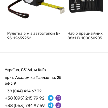
Рулетка 5 м з автостопом E-
Набір прецизійних в
95112659232
88в1 B-100030905
Україна, 03164, м.Київ,
пр-т. Академіка Палладіна, 25
офіс 9
+38 (044) 424 67 32
+38 (095) 215 79 92
+38 (063) 784 97 59