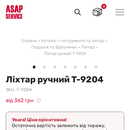
0
Пошук
товарів
Головна
Каталог
Інструменти та ліхтарі
Подорож та Відпочинок
Ліхтарі
Ліхтар ручний T-9204
Ліхтар ручний T-9204
SKU:
T-9204
від 362 грн
Увага! Ціна орієнтовна!
Остаточна вартість залежить від тиражу,