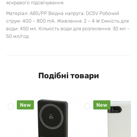
яскравого підсвічування.
Матеріал: ABS/PP
Вхідна напруга: DC5V
Робочий
струм: 400 – 800 mA.
Живлення: 2 – 4 W
Ємність для
води: 450 мл.
Кількість води для розпилення: 30 мл –
50 мл/год
Подібні товари
New
New