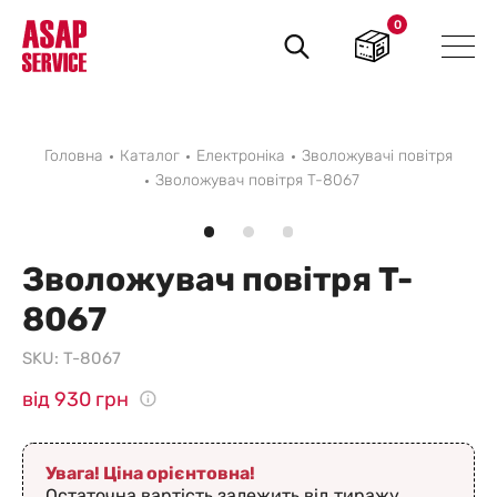
0
Пошук
товарів
Головна
Каталог
Електроніка
Зволожувачі повітря
Зволожувач повітря T-8067
Зволожувач повітря T-
8067
SKU:
T-8067
від 930 грн
Увага! Ціна орієнтовна!
Остаточна вартість залежить від тиражу,