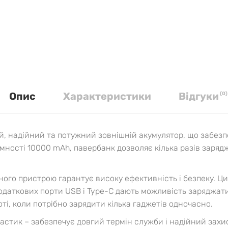
Опис
Характеристики
Вiдгуки
(
0
)
, надійний та потужний зовнішній акумулятор, що забезпе
ємності 10000 mAh, павербанк дозволяє кілька разів заря
ного пристрою гарантує високу ефективність і безпеку. 
додаткових порти USB і Type-C дають можливість заряджати
оті, коли потрібно зарядити кілька гаджетів одночасно.
астик – забезпечує довгий термін служби і надійний захис