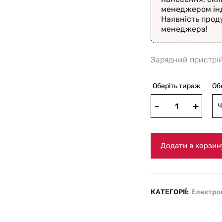
менеджером ін
Наявність прод
менеджера!
Зарядний пристрій
Оберіть тираж
Об
Ч
Додати в корзин
КАТЕГОРІЇ:
Електро