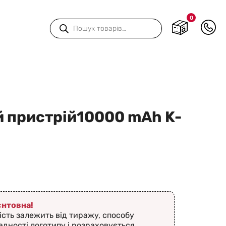
0
Пошук
товарів
 пристрій10000 mAh K-
ієнтовна!
ість залежить від тиражу, способу
адності логотипу і розраховується