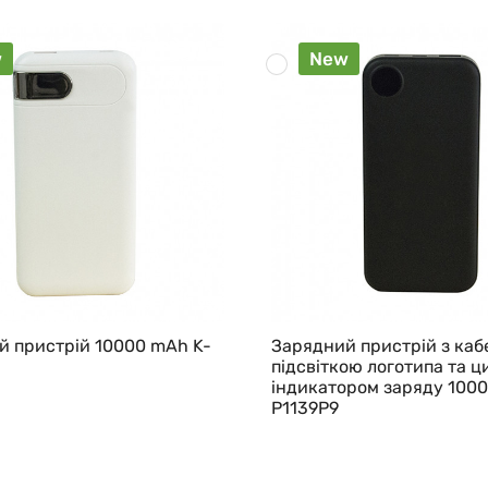
w
New
й пристрій 10000 mAh K-
Зарядний пристрій з каб
підсвіткою логотипа та 
індикатором заряду 100
P1139P9