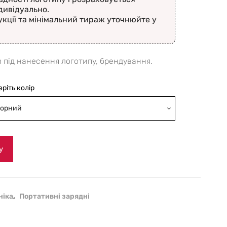
дивідуально.
укції та мінімальний тираж уточнюйте у
 під нанесення логотипу, брендування.
еріть колір
орний
у
ніка
,
Портативні зарядні