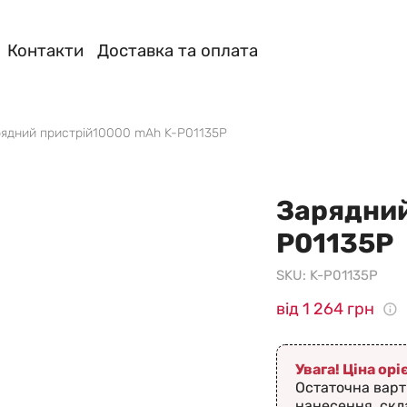
Контакти
Доставка та оплата
ядний пристрій10000 mAh K-P01135P
Зарядний
P01135P
SKU:
K-P01135P
від 1 264 грн
Увага! Ціна ор
Остаточна варт
нанесення, скл