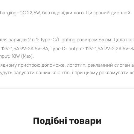
harging+QC 22,5W, без підсвідки лого. Цифровий дисплей.
для зарядки 2 в 1: Type-C/Lighting розміром 65 см. Додатк
 12V-1,5A 9V-2A 5V-3A, Type C- output: 12V-1,6A 9V-2,2A 5V-3
nput: 18W (Max).
ядному пристрою допоможе, логотип, рекламний слоган аб
будуть радувати ваших клієнтів, і при цьому рекламувати к
Подібні товари