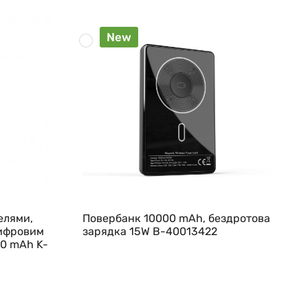
New
елями,
Повербанк 10000 mAh, бездротова
цифровим
зарядка 15W B-40013422
00 mAh K-