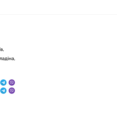
в,
ладіна,