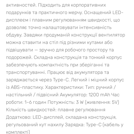
активностей. Підходить для корпоративних
подарунків та практичного мерчу.
Оснащений LED-
дисплеєм і плавним регулюванням швидкості, що
дозволяє точно налаштовувати інтенсивність
обдуву. Завдяки продуманій конструкції вентилятор
можна ставити на стіл під різними кутами або
підвішувати — зручно для робочого простору та
подорожей. Складна конструкція та тонкий корпус
забезпечують компактність при зберіганні та
транспортуванні. Працює від акумулятора та
заряджається через Type-C. Легкий і міцний корпус
із ABS-пластику.
Характеристики:
Тип: ручний /
настільний / підвісний
Акумулятор: 1200 mAh
Час
роботи: 1–6 годин
Потужність: 3 W (живлення: 5V)
Кількість швидкостей: плавне регулювання
Додатково: LED-дисплей, складана конструкція,
регульований кут нахилу
Зарядка: Type-C (кабель у
комплекті)