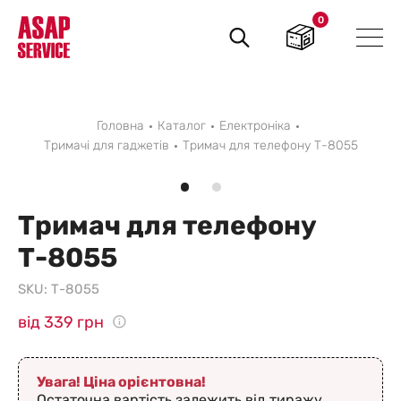
0
Пошук
товарів
Головна
Каталог
Електроніка
Тримачі для гаджетів
Тримач для телефону Т-8055
Тримач для телефону
Т-8055
SKU:
Т-8055
від 339 грн
Увага! Ціна орієнтовна!
Остаточна вартість залежить від тиражу,