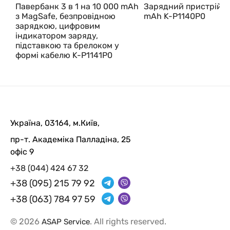
Павербанк 3 в 1 на 10 000 mAh
Зарядний пристрій 1
з MagSafe, безпровідною
mAh K-P1140P0
зарядкою, цифровим
індикатором заряду,
підставкою та брелоком у
формі кабелю K-P1141P0
Україна, 03164, м.Київ,
пр-т. Академіка Палладіна, 25
офіс 9
+38 (044) 424 67 32
+38 (095) 215 79 92
+38 (063) 784 97 59
© 2026
. All rights reserved.
ASAP Service