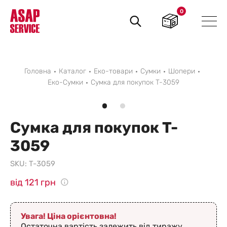
0
Пошук
товарів
Головна
Каталог
Еко-товари
Сумки
Шопери
Еко-Сумки
Сумка для покупок T-3059
Сумка для покупок T-
3059
SKU:
T-3059
від 121 грн
Увага! Ціна орієнтовна!
Остаточна вартість залежить від тиражу,