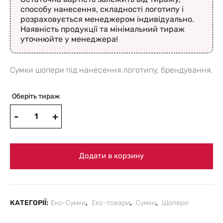
способу нанесення, складності логотипу і
розраховується менеджером індивідуально.
Наявність продукції та мінімальний тираж
уточнюйте у менеджера!
Сумки шопери під нанесення логотипу, брендування.
Оберіть тираж
Додати в корзину
КАТЕГОРІЇ:
Еко-Сумки
,
Еко-товари
,
Сумки
,
Шопери