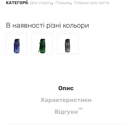
КАТЕГОРІЇ:
Для спорту
,
Пляшки
,
Пляшки для пиття
В наявності різні кольори
Опис
Характеристики
(
0
)
Вiдгуки