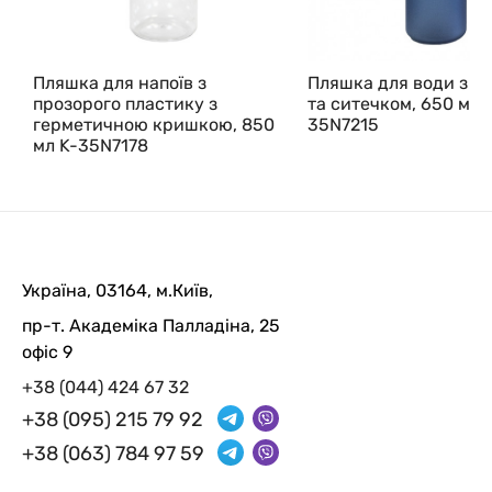
Пляшка для напоїв з
Пляшка для води з р
прозорого пластику з
та ситечком, 650 мл 
герметичною кришкою, 850
35N7215
мл K-35N7178
Україна, 03164, м.Київ,
пр-т. Академіка Палладіна, 25
офіс 9
+38 (044) 424 67 32
+38 (095) 215 79 92
+38 (063) 784 97 59