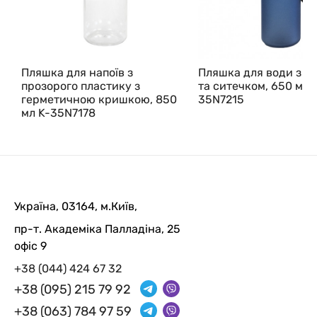
Пляшка для напоїв з
Пляшка для води з р
прозорого пластику з
та ситечком, 650 мл 
герметичною кришкою, 850
35N7215
мл K-35N7178
Україна, 03164, м.Київ,
пр-т. Академіка Палладіна, 25
офіс 9
+38 (044) 424 67 32
+38 (095) 215 79 92
+38 (063) 784 97 59