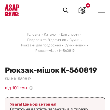
0
Пошук
товарів
Головна
Каталог
Для спорту
Подорож та Відпочинок
Сумки
Рюкзаки для подорожей
Сумки-мішки
Рюкзак-мішок К-560819
Рюкзак-мішок К-560819
SKU:
К-560819
від 101 грн
Увага! Ціна орієнтовна!
Остаточна вартість залежить від тиражу,