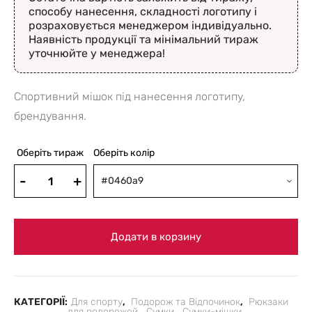
способу нанесення, складності логотипу і
розраховується менеджером індивідуально.
Наявність продукції та мінімальний тираж
уточнюйте у менеджера!
Спортивний мішок під нанесення логотипу,
брендування.
Оберіть тираж
Оберіть колір
#0460a9
Додати в корзину
КАТЕГОРІЇ:
Для спорту
,
Подорож та Відпочинок
,
Рюкзаки
для подорожей
,
Сумки
,
Сумки-мішки