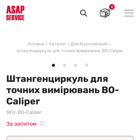
0
Пошук
товарів
Головна
Каталог
Для Агрокомпаній
Штангенциркуль для точних вимірювань BO-Caliper
Штангенциркуль для
точних вимірювань BO-
Caliper
SKU:
BO-Caliper
За запитом