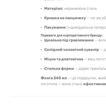
Матеріал:
нержавіюча сталь
Кришка на ланцюжку
— не загуб
Пакування:
індивідуальна папер
Переваги для корпоративного бренду:
Ідеальна під гравіювання
— вели
Солідний чоловічий сувенір
— д
Міцна та довговічна
— ваш логот
Стильна форма
— додає преміаль
Фляга 240 мл
— це подарунок, який
логотипа — вона стане
ефективним