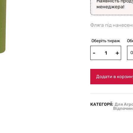
Наявність прод
менеджера!
Фляга під нанесен
Оберіть тираж
Об
О
Додати в корзин
КАТЕГОРІЇ:
Для Агр
Відпочин