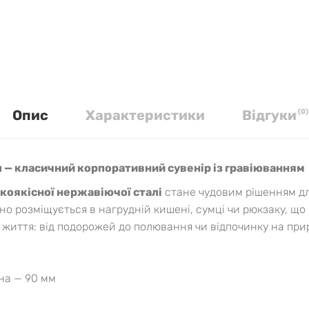
Опис
Характеристики
Вiдгуки
(
0
)
л — класичний корпоративний сувенір із гравіюванням
окоякісної нержавіючої сталі
стане чудовим рішенням дл
чно розміщується в нагрудній кишені, сумці чи рюкзаку, що
б життя: від подорожей до полювання чи відпочинку на прир
на — 90 мм