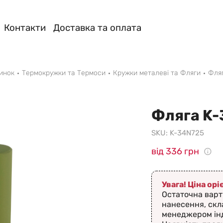
Контакти
Доставка та оплата
инок
Термокружки та Термоси
Кружки металеві та Фляги
Фля
Фляга K
SKU:
K-34N725
від 336 грн
Увага! Ціна ор
Остаточна варт
нанесення, скл
менеджером ін