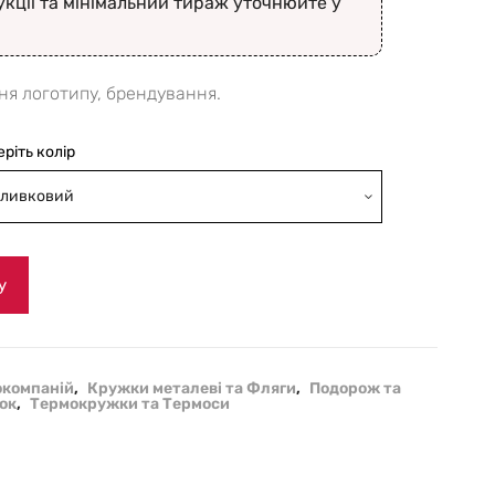
укції та мінімальний тираж уточнюйте у
ня логотипу, брендування.
еріть колір
ливковий
у
окомпаній
,
Кружки металеві та Фляги
,
Подорож та
ок
,
Термокружки та Термоси