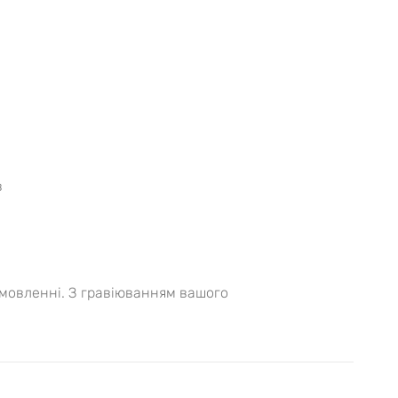
в
амовленні. З гравіюванням вашого