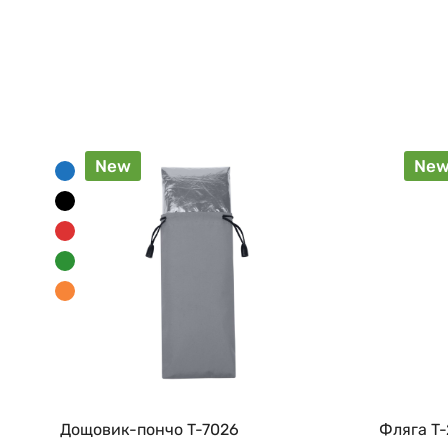
New
Ne
Дощовик-пончо T-7026
Фляга T-