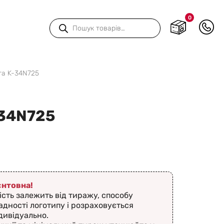
0
Пошук
товарів
га K-34N725
-34N725
ієнтовна!
ість залежить від тиражу, способу
адності логотипу і розраховується
дивідуально.