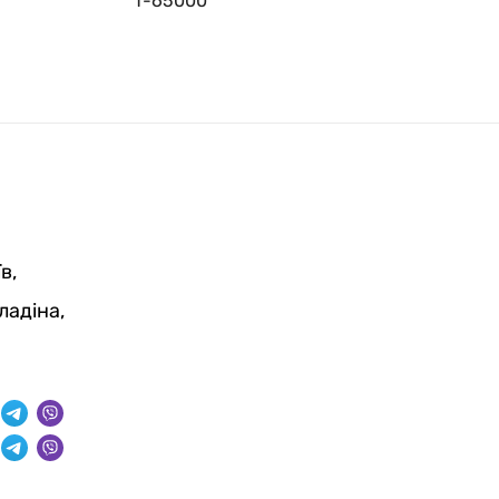
T-65000
в,
ладіна,