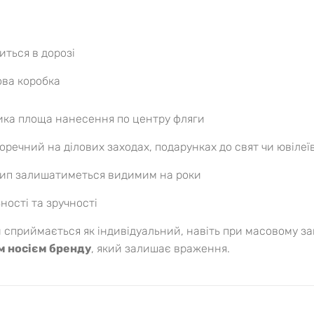
иться в дорозі
ова коробка
ка площа нанесення по центру фляги
оречний на ділових заходах, подарунках до свят чи ювілеї
ип залишатиметься видимим на роки
ності та зручності
 сприймається як індивідуальний, навіть при масовому з
 носієм бренду
, який залишає враження.