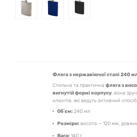
Фляга з нержавіючої сталі 240 м
Стильна та практична
фляга з вис
вигнутій формі корпусу
, вона зру
клієнтів, які ведуть активний спосі
Обʼєм:
240 мл
Розміри:
висота — 120 мм, довжи
Вага:
140 г