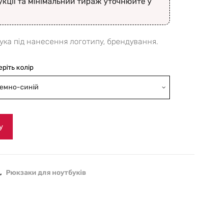
укції та мінімальний тираж уточнюйте у
ука під нанесення логотипу, брендування.
еріть колір
емно-синій
у
,
Рюкзаки для ноутбуків