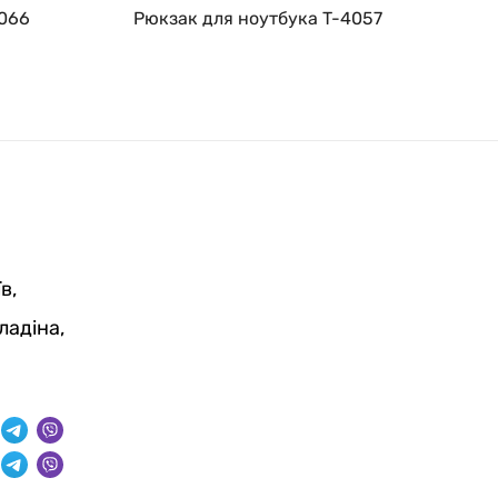
3066
Рюкзак для ноутбука T-4057
в,
ладіна,