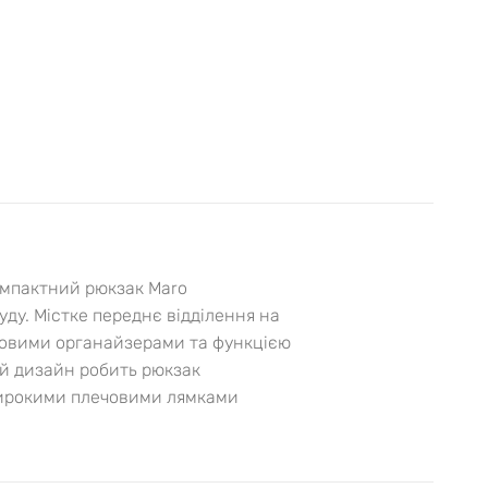
Компактний рюкзак Maro
уду. Містке переднє відділення на
тковими органайзерами та функцією
ий дизайн робить рюкзак
 широкими плечовими лямками