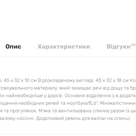
Опис
Характеристики
Вiдгуки
(
0
)
 45 х 32 х 10 см В розкладеному вигляді: 45 х 32 х 18 см 
овхувального матеріалу, який захищає речі від дощу та бр
ти найнеобхідніше у дорозі. Основне відділення з в дода
іщення необхідних речей та ноутбука15,6”. Мінімалістичн
я та прогулянок. М’яка та вентильована спинка разом із
алому носінні. Додатковий ремінь для валізи на спинці.