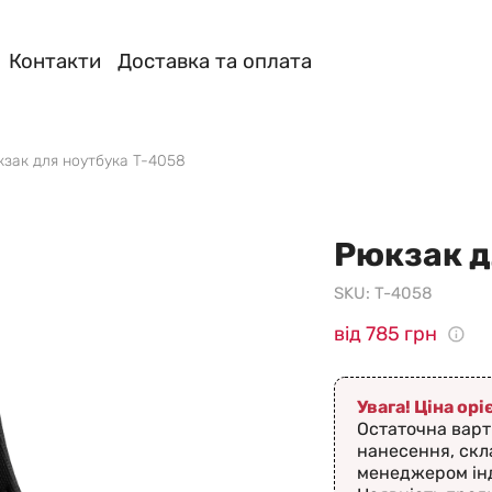
Контакти
Доставка та оплата
зак для ноутбука T-4058
Рюкзак д
SKU:
T-4058
від 785 грн
Увага! Ціна ор
Остаточна варт
нанесення, скл
менеджером ін