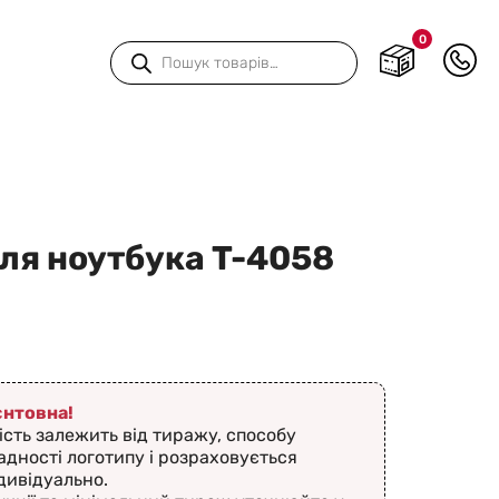
0
Пошук
товарів
ля ноутбука T-4058
ієнтовна!
ість залежить від тиражу, способу
адності логотипу і розраховується
дивідуально.