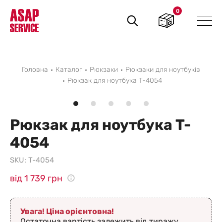
0
Пошук
товарів
Головна
Каталог
Рюкзаки
Рюкзаки для ноутбуків
Рюкзак для ноутбука T-4054
Рюкзак для ноутбука T-
4054
SKU:
T-4054
від 1 739 грн
Увага! Ціна орієнтовна!
Остаточна вартість залежить від тиражу,