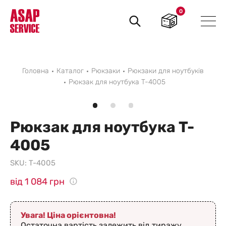
0
Пошук
товарів
Головна
Каталог
Рюкзаки
Рюкзаки для ноутбуків
Рюкзак для ноутбука T-4005
Рюкзак для ноутбука T-
4005
SKU:
T-4005
від 1 084 грн
Увага! Ціна орієнтовна!
Остаточна вартість залежить від тиражу,