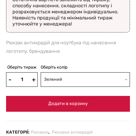
способу нанесення, складності логотипу і
розраховується менеджером індивідуально.
Наявність продукції та мінімальний тираж
уточнюйте у менеджера!
Рюкзак антикрадій для ноутбука під нанесення
логотипу, брендування.
Оберіть тираж
Оберіть колір
Зелений
Додати в корзину
КАТЕГОРІЇ:
Рюкзаки
,
Рюкзаки антикрадій