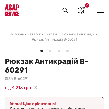
0
Пошук
товарів
Головна
Каталог
Рюкзаки
Рюкзаки антикрадій
Рюкзак Антикрадій B-60291
Рюкзак Антикрадій B-
60291
SKU:
B-60291
від 4 213 грн
Увага! Ціна орієнтовна!
Остаточна вартість залежить від тиражу,