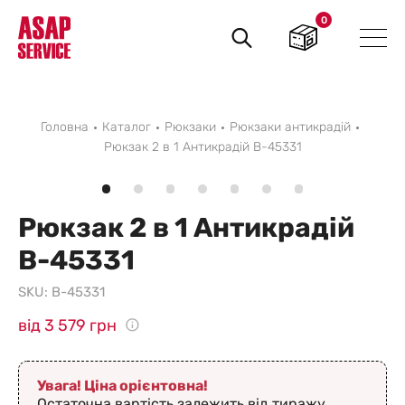
0
Пошук
товарів
Головна
Каталог
Рюкзаки
Рюкзаки антикрадій
Рюкзак 2 в 1 Антикрадій B-45331
Рюкзак 2 в 1 Антикрадій
B-45331
SKU:
B-45331
від 3 579 грн
Увага! Ціна орієнтовна!
Остаточна вартість залежить від тиражу,