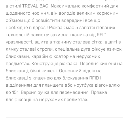
в стилі TREVAL BAG. Максимально комфортний для
щоденного носіння, він володіє великим корисним
об’ємом що б розмістити всередині все що
необхідне в дорозі! Рюкзак має 5 запатентованих
технологій захисту: захисна тканина від RFID
уразливості, вшита в тканину сталева сітка, вшиті в
лямку сталеві стропи, спеціальна дуга фіксує язичок
блискавки, карабін фіксатор на нерухомих
предметах. Конструкція рюкзака: Передня кишеня на
блискавці, бічні кишені. Основний відсік на
блискавці з кишенею для блокування RFID і
відділенням для планшета або ноутбука діагоналлю
до 15″. Верхня ручка для перенесення. Пряжка
для фіксації на нерухомих предметах.