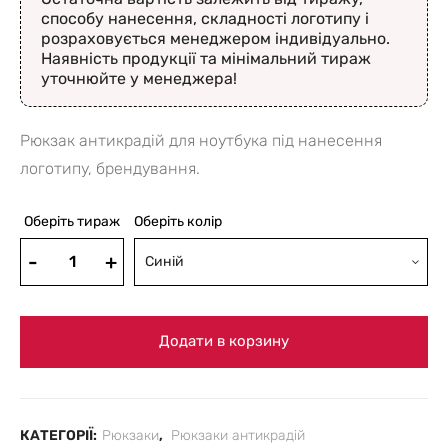
способу нанесення, складності логотипу і
розраховується менеджером індивідуально.
Наявність продукції та мінімальний тираж
уточнюйте у менеджера!
Рюкзак антикрадій для ноутбука під нанесення
логотипу, брендування.
Оберіть тираж
Оберіть колір
Синій
Додати в корзину
КАТЕГОРІЇ:
Рюкзаки
,
Рюкзаки антикрадій