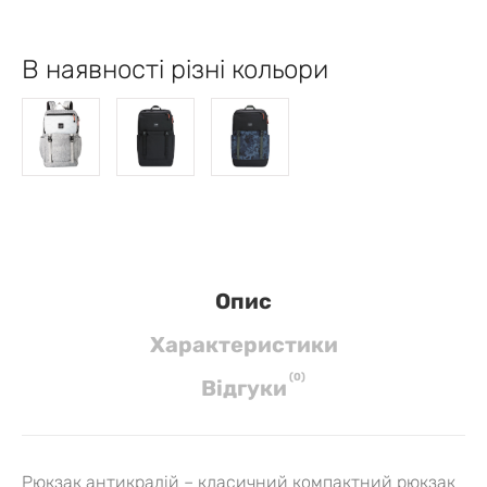
В наявності різні кольори
Опис
Характеристики
(
0
)
Вiдгуки
Рюкзак
антикрадій
– класичний компактний рюкзак