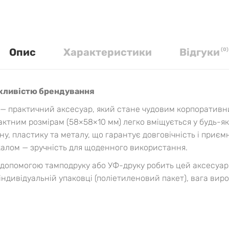
Опис
Характеристики
Вiдгуки
(
0
)
ожливістю брендування
8 — практичний аксесуар, який стане чудовим корпоратив
актним розмірам (58×58×10 мм) легко вміщується у будь-я
у, пластику та металу, що гарантує довговічність і приєм
алом — зручність для щоденного використання.
 допомогою тамподруку або УФ-друку робить цей аксесуар
індивідуальній упаковці (поліетиленовий пакет), вага виро