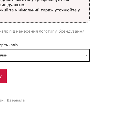
дивідуально.
укції та мінімальний тираж уточнюйте у
ало під нанесення логотипу, брендування.
еріть колір
ілий
у
ри
,
Дзеркала