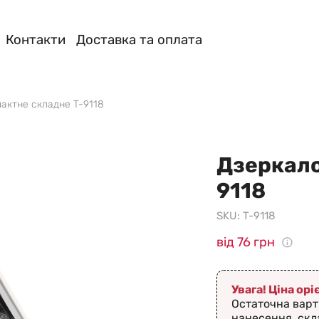
Контакти
Доставка та оплата
актне складне T-9118
Дзеркало
9118
SKU:
T-9118
від 76 грн
Увага! Ціна ор
Остаточна варт
нанесення, скл