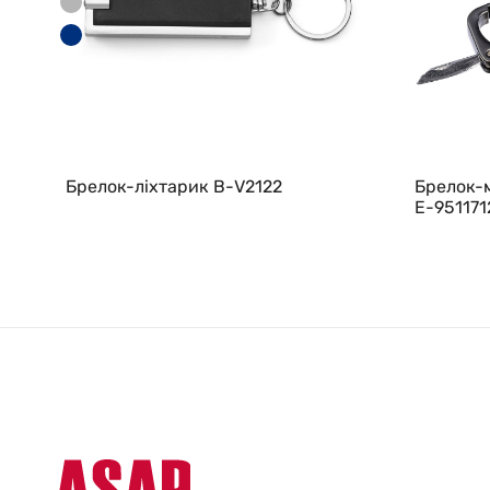
Брелок-ліхтарик В-V2122
Брелок-м
E-951171