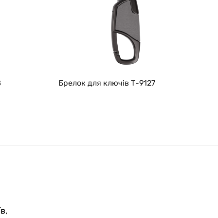
8
Брелок для ключів Т-9127
в,