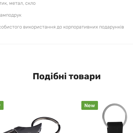
тик, метал, скло
тамподрук
особистого використання до корпоративних подарунків
Подібні товари
w
New