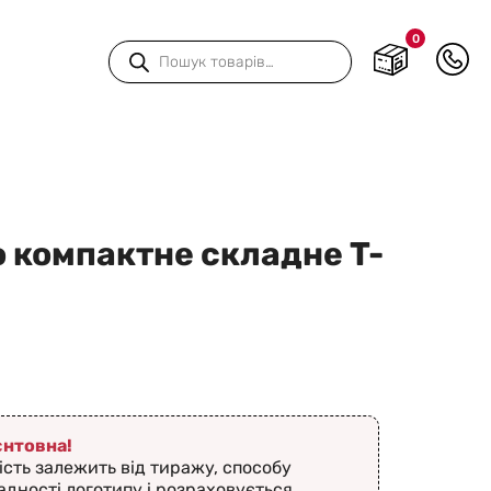
0
Пошук
товарів
 компактне складне T-
ієнтовна!
ість залежить від тиражу, способу
адності логотипу і розраховується