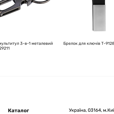
ультитул 3-в-1 металевий
Брелок для ключів Т-912
29211
Каталог
Україна, 03164, м.Киї