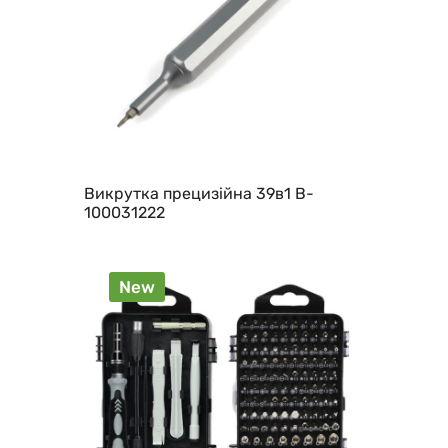
Викрутка прецизійна 39в1 B-
100031222
New