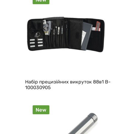
Набір прецизійних викруток 88в1 B-
100030905
New