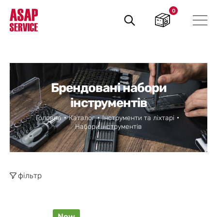
0
Пошук
товарів
Брендовані набори
інструментів
Головна
Каталог
Інструменти та ліхтарі
Набори інструментів
фільтр
New