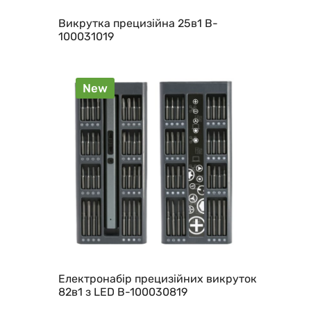
Викрутка прецизійна 25в1 B-
100031019
New
Електронабір прецизійних викруток
82в1 з LED B-100030819