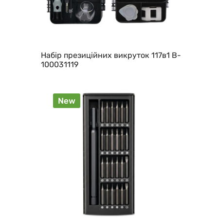
Набір презиційних викруток 117в1 B-
100031119
New