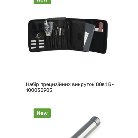
Набір прецизійних викруток 88в1 B-
100030905
New