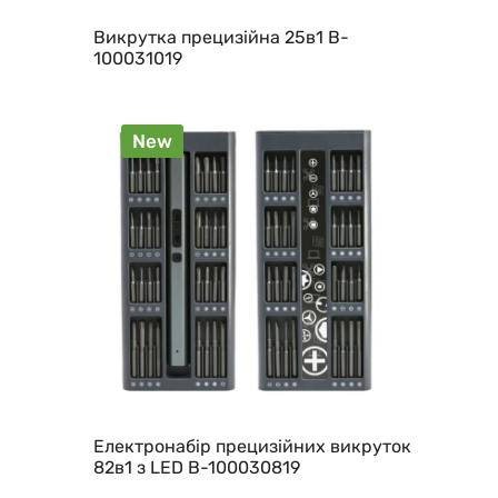
Викрутка прецизійна 25в1 B-
100031019
New
Електронабір прецизійних викруток
82в1 з LED B-100030819