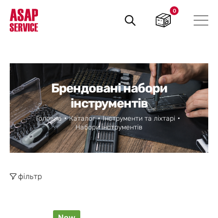
0
Пошук
товарів
Брендовані набори
інструментів
Головна
Каталог
Інструменти та ліхтарі
Набори інструментів
фільтр
New