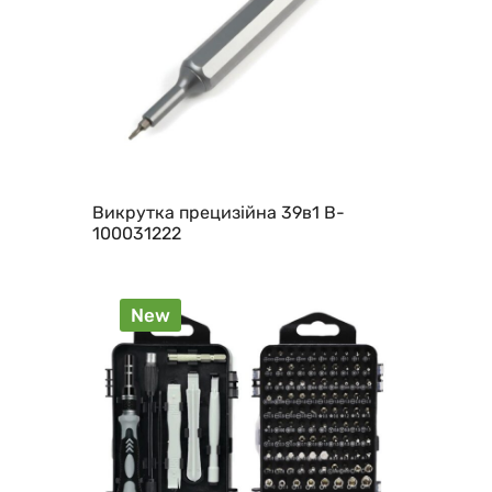
Викрутка прецизійна 39в1 B-
100031222
New