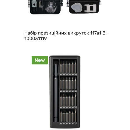
Набір презиційних викруток 117в1 B-
100031119
New