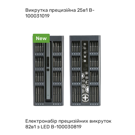
Викрутка прецизійна 25в1 B-
100031019
New
Електронабір прецизійних викруток
82в1 з LED B-100030819