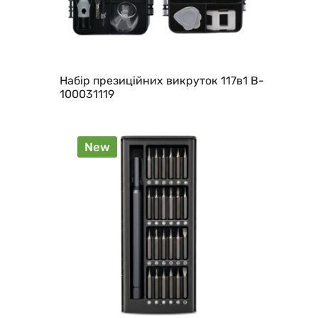
Набір презиційних викруток 117в1 B-
100031119
New