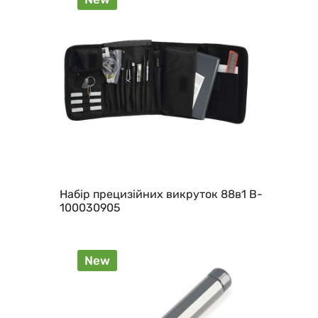
Набір прецизійних викруток 88в1 B-
100030905
New