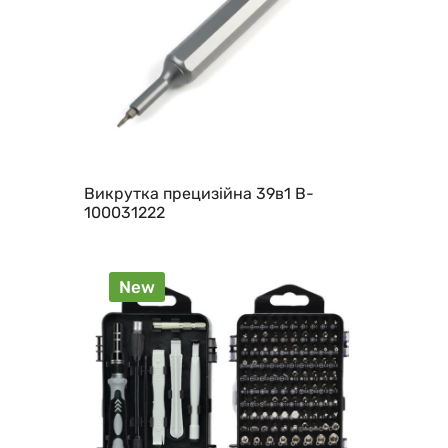
Викрутка прецизійна 39в1 B-
100031222
New