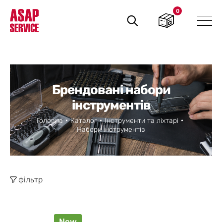
0
Пошук
товарів
Брендовані набори
інструментів
Головна
Каталог
Інструменти та ліхтарі
Набори інструментів
фільтр
New