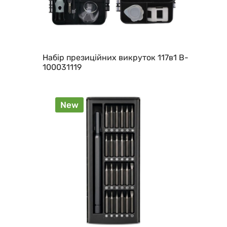
Набір презиційних викруток 117в1 B-
100031119
New