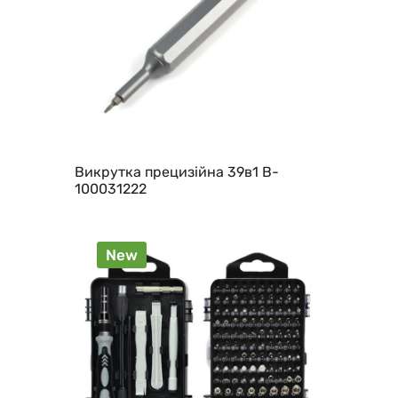
Викрутка прецизійна 39в1 B-
100031222
New