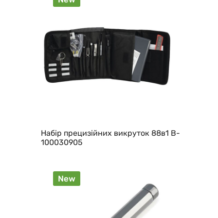
Набір прецизійних викруток 88в1 B-
100030905
New