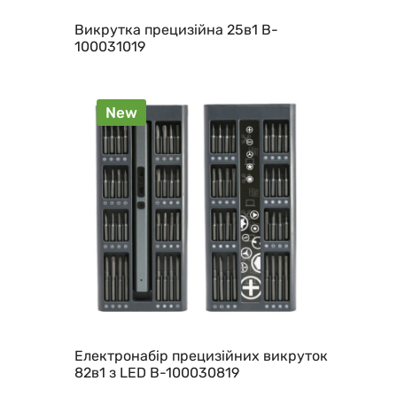
Викрутка прецизійна 25в1 B-
100031019
New
Електронабір прецизійних викруток
82в1 з LED B-100030819