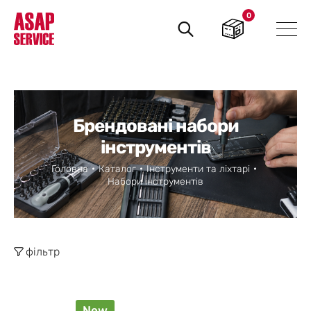
0
Пошук
товарів
Брендовані набори
інструментів
Головна
Каталог
Інструменти та ліхтарі
Набори інструментів
фільтр
New