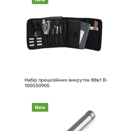
Набір прецизійних викруток 88в1 B-
100030905
New