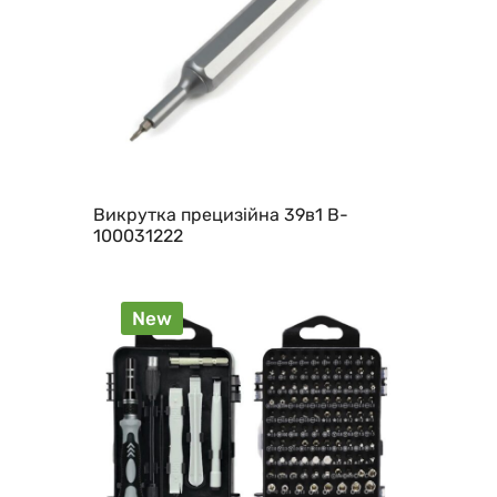
Викрутка прецизійна 39в1 B-
100031222
New