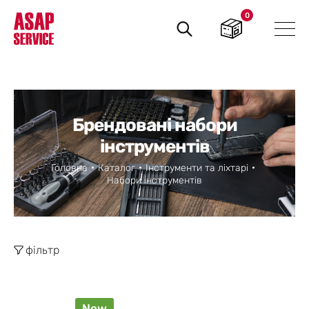
0
Пошук
товарів
Брендовані набори
інструментів
Головна
Каталог
Інструменти та ліхтарі
Набори інструментів
фільтр
New