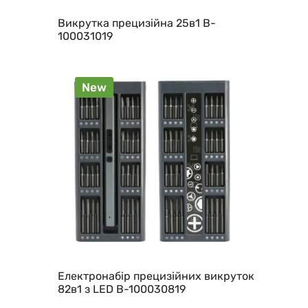
Викрутка прецизійна 25в1 B-
100031019
New
Електронабір прецизійних викруток
82в1 з LED B-100030819