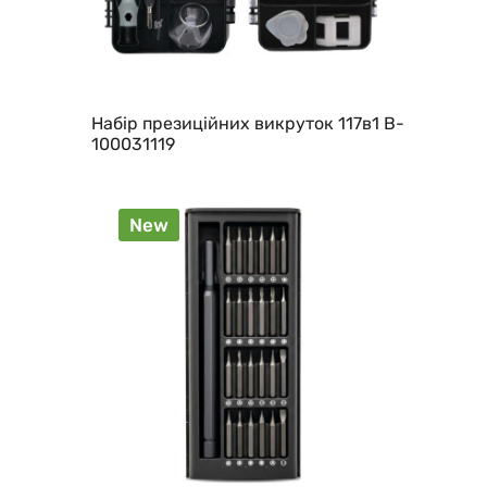
Набір презиційних викруток 117в1 B-
100031119
New