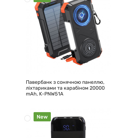
Павербанк з сонячною панеллю,
ліхтариками та карабіном 20000
mAh, K-PNW51A
New