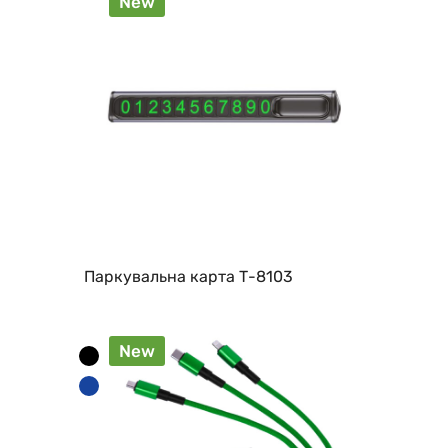
New
Паркувальна карта Т-8103
New