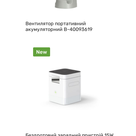
Вентилятор портативний
акумуляторний B-40093619
New
Бездротовий зарядний пристрій 15W