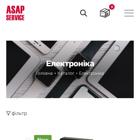
0
Пошук
товарів
Електроніка
Головна
Каталог
Електроніка
фільтр
New