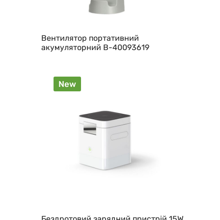
Вентилятор портативний
акумуляторний B-40093619
New
Бездротовий зарядний пристрій 15W