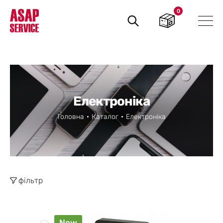
0
Пошук
товарів
Електроніка
Головна
Каталог
Електроніка
фільтр
New