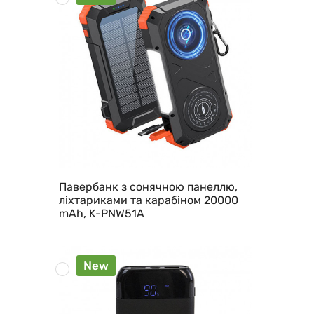
Павербанк з сонячною панеллю,
ліхтариками та карабіном 20000
mAh, K-PNW51A
New