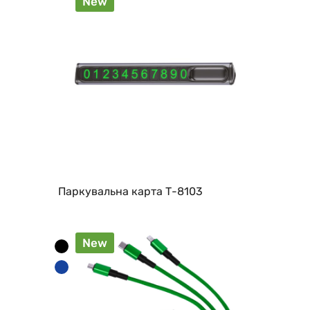
New
Паркувальна карта Т-8103
New