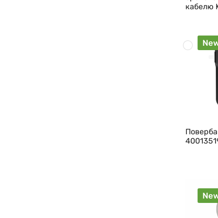
кабелю 
Ne
Поверба
4001351
Ne