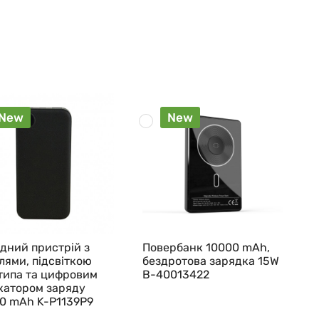
New
New
дний пристрій з
Повербанк 10000 mAh,
лями, підсвіткою
бездротова зарядка 15W
типа та цифровим
B-40013422
катором заряду
0 mAh K-P1139P9