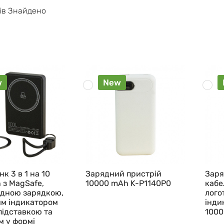
iв Знайдено
w
New
к 3 в 1 на 10
Зарядний пристрій
Заря
 з MagSafe,
10000 mAh K-P1140P0
кабе
ідною зарядкою,
лого
м індикатором
інди
підставкою та
1000
м у формі