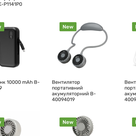
K-P1141P0
w
New
нк 10000 mAh B-
Вентилятор
Вент
9
портативний
порт
акумуляторний B-
акум
40094019
4009
w
New