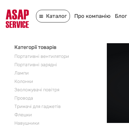
Каталог
Про компанію
Блог
Категорії товарів
Портативні вентилятори
Портативні зарядні
Лампи
Колонки
Зволожувачі повітря
Провода
Тримачі для гаджетів
Флешки
Навушники