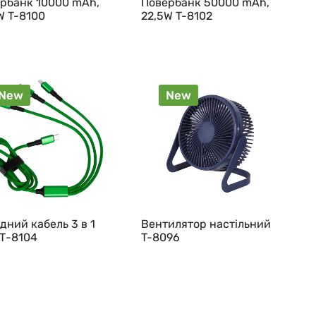
рбанк 10000 mAh,
Повербанк 50000 mAh,
W T-8100
22,5W T-8102
New
New
дний кабель 3 в 1
Вентилятор настільний
Т-8104
T-8096