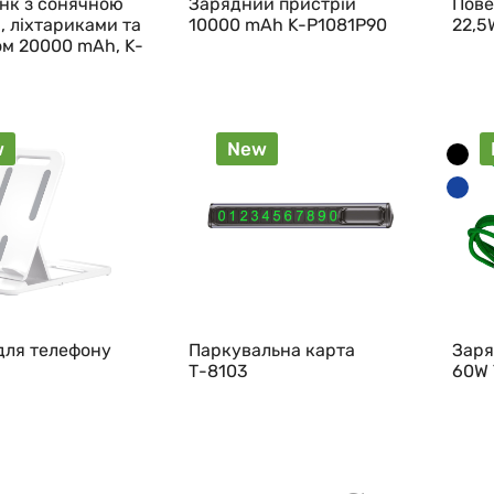
нк з сонячною
Зарядний пристрій
Пове
, ліхтариками та
10000 mAh K-P1081P90
22,5
ом 20000 mAh, K-
w
New
для телефону
Паркувальна карта
Заря
Т-8103
60W 