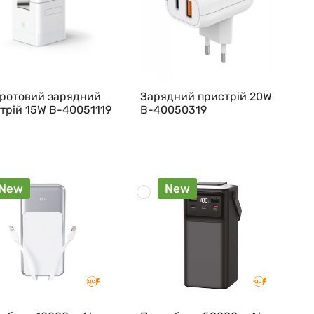
ротовий зарядний
Зарядний пристрій 20W
трій 15W B-40051119
B-40050319
New
New