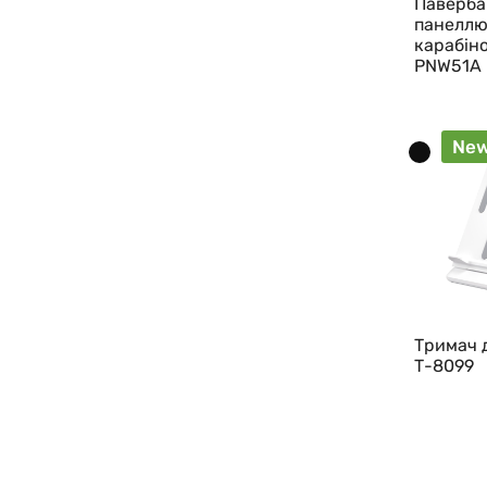
Паверба
панеллю
карабін
PNW51A
Ne
Тримач 
Т-8099