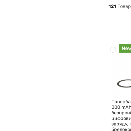
121
Товар
Ne
Павербан
000 mAh
безпров
цифрови
заряду, 
брелоко