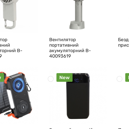
тор
Вентилятор
Безд
вний
портативний
прис
торний B-
акумуляторний B-
9
40093619
w
New