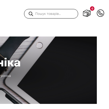
0
Пошук
товарів
ніка
троніка