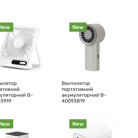
New
New
илятор
Вентилятор
ативний
портативний
уляторний B-
акумуляторний B-
3919
40093819
New
New