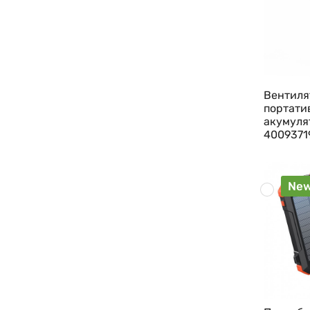
Вентиля
портати
акумуля
4009371
Ne