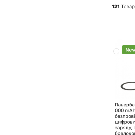
121
Товар
Ne
Павербан
000 mAh
безпров
цифрови
заряду, 
брелоко