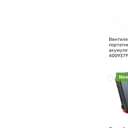
Вентиля
портати
акумуля
4009371
Ne