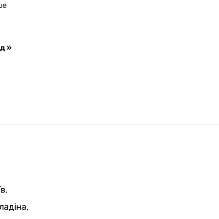
ше
д »
в,
ладіна,