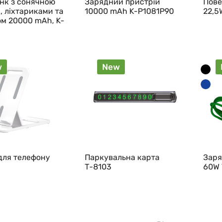
нк з сонячною
Зарядний пристрій
Пове
, ліхтариками та
10000 mAh K-P1081P90
22,5
ом 20000 mAh, K-
w
New
для телефону
Паркувальна карта
Заря
Т-8103
60W 