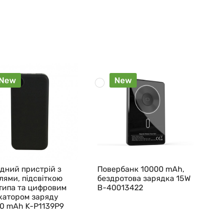
New
New
дний пристрій з
Повербанк 10000 mAh,
лями, підсвіткою
бездротова зарядка 15W
типа та цифровим
B-40013422
катором заряду
0 mAh K-P1139P9