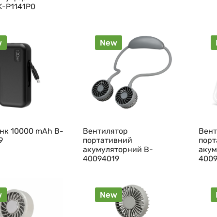
K-P1141P0
w
New
нк 10000 mAh B-
Вентилятор
Вент
9
портативний
порт
акумуляторний B-
акум
40094019
4009
w
New