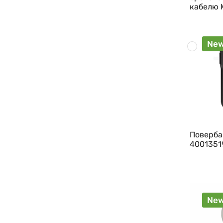
кабелю 
Ne
Поверба
4001351
Ne