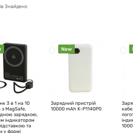
iв Знайдено
w
New
к 3 в 1 на 10
Зарядний пристрій
Заря
 з MagSafe,
10000 mAh K-P1140P0
кабе
ідною зарядкою,
лого
м індикатором
інди
підставкою та
1000
м у формі