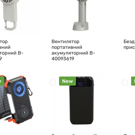
тор
Вентилятор
Безд
вний
портативний
прис
торний B-
акумуляторний B-
9
40093619
w
New