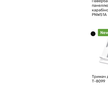
Паверба
панеллю
карабін
PNW51A
Ne
Тримач 
Т-8099