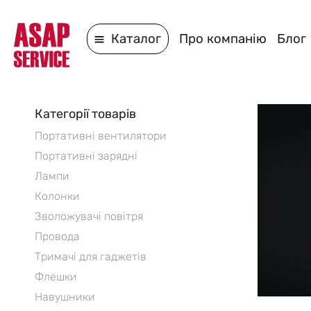
Каталог
Про компанію
Блог
Категорії товарів
Портативні вентилятори
Портативні зарядні
Лампи
Колонки
Зволожувачі повітря
Провода
Тримачі для гаджетів
Флешки
Навушники