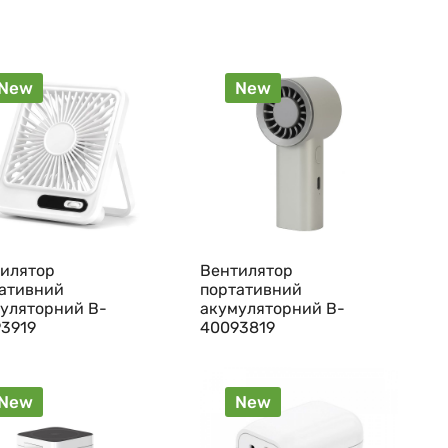
New
New
илятор
Вентилятор
ативний
портативний
уляторний B-
акумуляторний B-
3919
40093819
New
New