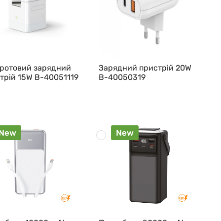
ротовий зарядний
Зарядний пристрій 20W
трій 15W B-40051119
B-40050319
New
New