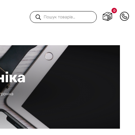
0
Пошук
товарів
ніка
троніка