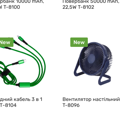
рбанк 10000 mAh,
Повербанк 50000 mAh,
W T-8100
22,5W T-8102
New
New
дний кабель 3 в 1
Вентилятор настільний
Т-8104
T-8096