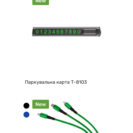
New
Паркувальна карта Т-8103
New