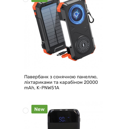
Павербанк з сонячною панеллю,
ліхтариками та карабіном 20000
mAh, K-PNW51A
New