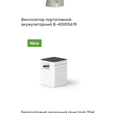
Вентилятор портативний
акумуляторний B-40093619
New
Бездротовий зарядний пристрій 15W