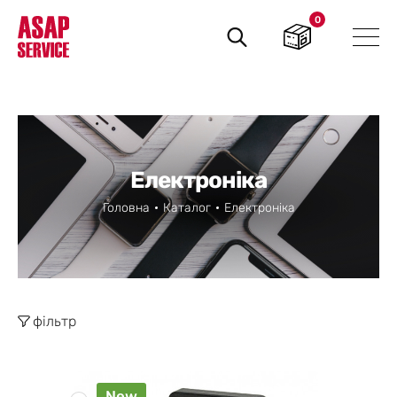
0
Пошук
товарів
Електроніка
Головна
Каталог
Електроніка
фільтр
New