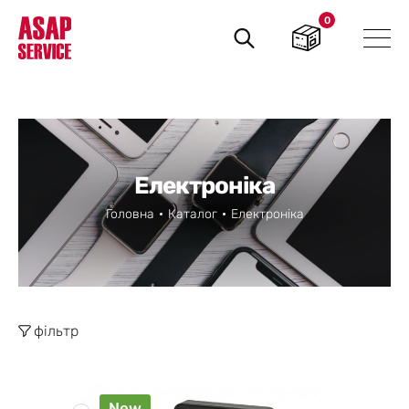
0
Пошук
товарів
Електроніка
Головна
Каталог
Електроніка
фільтр
New