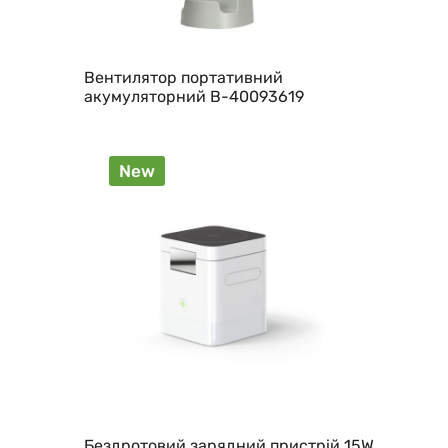
Вентилятор портативний
акумуляторний B-40093619
New
Бездротовий зарядний пристрій 15W