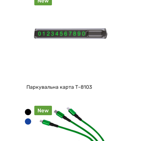
New
Паркувальна карта Т-8103
New