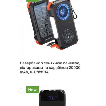
Павербанк з сонячною панеллю,
ліхтариками та карабіном 20000
mAh, K-PNW51A
New