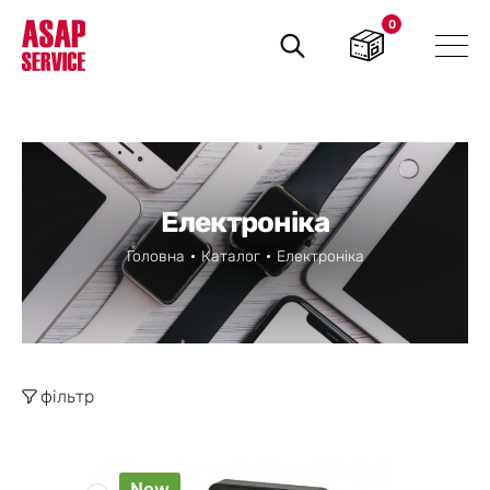
0
Пошук
товарів
Електроніка
Головна
Каталог
Електроніка
фільтр
New