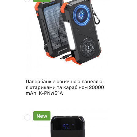
Павербанк з сонячною панеллю,
ліхтариками та карабіном 20000
mAh, K-PNW51A
New