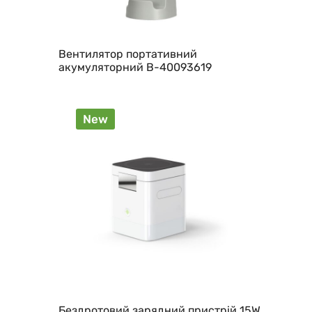
Вентилятор портативний
акумуляторний B-40093619
New
Бездротовий зарядний пристрій 15W