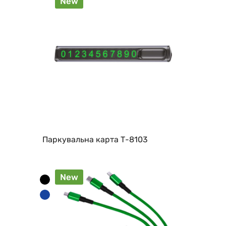
New
Паркувальна карта Т-8103
New