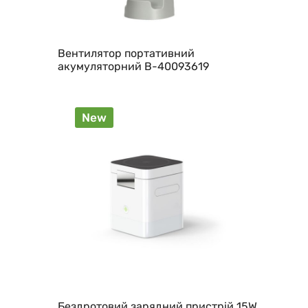
Вентилятор портативний
акумуляторний B-40093619
New
Бездротовий зарядний пристрій 15W