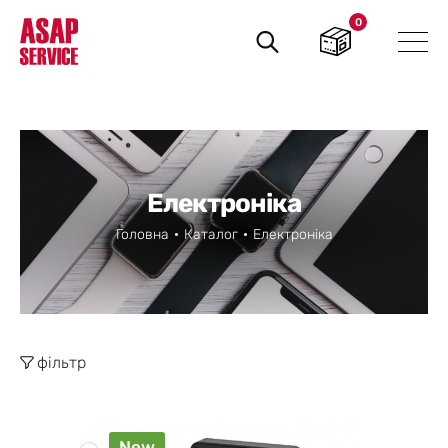
0
Пошук
товарів
Електроніка
Головна
Каталог
Електроніка
фільтр
New