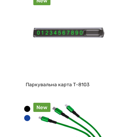
New
Паркувальна карта Т-8103
New