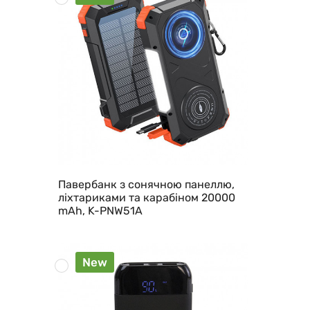
Павербанк з сонячною панеллю,
ліхтариками та карабіном 20000
mAh, K-PNW51A
New