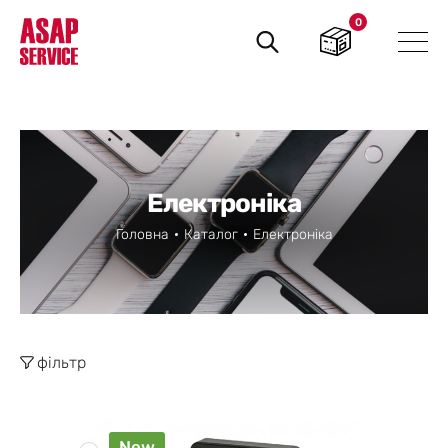
0
Пошук
товарів
Електроніка
Головна
Каталог
Електроніка
фільтр
New