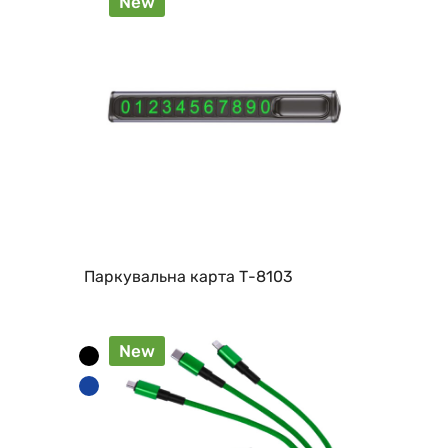
New
Паркувальна карта Т-8103
New