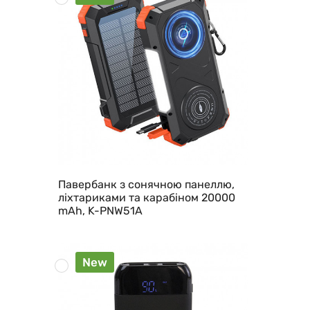
Павербанк з сонячною панеллю,
ліхтариками та карабіном 20000
mAh, K-PNW51A
New