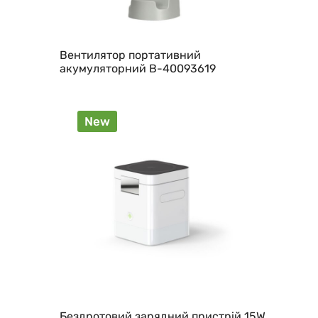
Вентилятор портативний
акумуляторний B-40093619
New
Бездротовий зарядний пристрій 15W