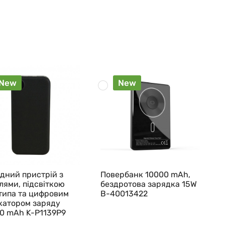
New
New
дний пристрій з
Повербанк 10000 mAh,
лями, підсвіткою
бездротова зарядка 15W
типа та цифровим
B-40013422
катором заряду
0 mAh K-P1139P9