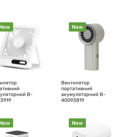
New
New
илятор
Вентилятор
ативний
портативний
уляторний B-
акумуляторний B-
3919
40093819
New
New