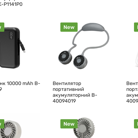
K-P1141P0
w
New
нк 10000 mAh B-
Вентилятор
Вент
9
портативний
порт
акумуляторний B-
акум
40094019
4009
w
New