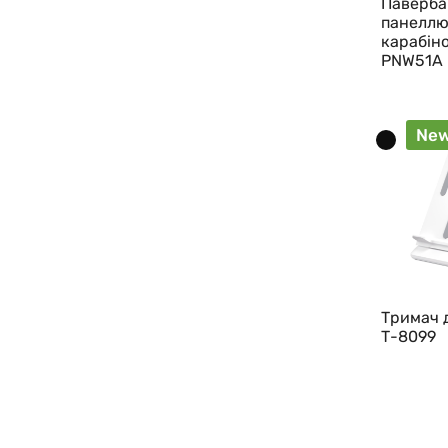
Паверба
панеллю
карабін
PNW51A
Ne
Тримач 
Т-8099