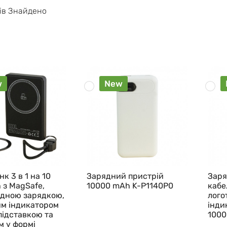
iв Знайдено
w
New
к 3 в 1 на 10
Зарядний пристрій
Заря
 з MagSafe,
10000 mAh K-P1140P0
кабе
ідною зарядкою,
лого
м індикатором
інди
підставкою та
1000
м у формі