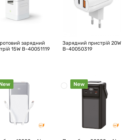
ротовий зарядний
Зарядний пристрій 20W
трій 15W B-40051119
B-40050319
New
New