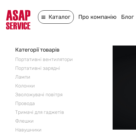
Каталог
Про компанію
Блог
Категорії товарів
Портативні вентилятори
Портативні зарядні
Лампи
Колонки
Зволожувачі повітря
Провода
Тримачі для гаджетів
Флешки
Навушники