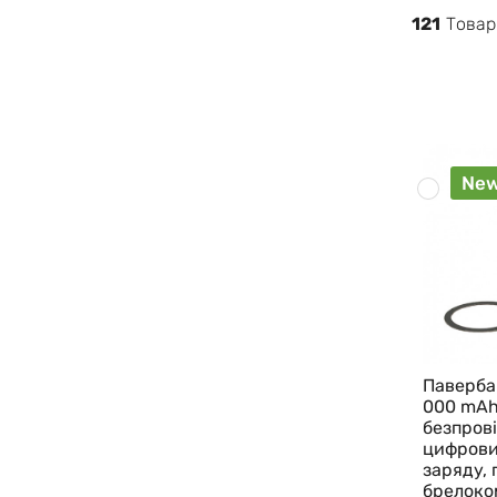
121
Товар
Ne
Павербан
000 mAh
безпров
цифрови
заряду, 
брелоко