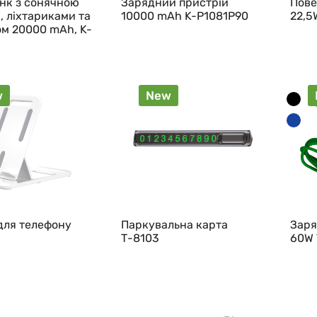
нк з сонячною
Зарядний пристрій
Пове
, ліхтариками та
10000 mAh K-P1081P90
22,5
ом 20000 mAh, K-
w
New
для телефону
Паркувальна карта
Заря
Т-8103
60W 