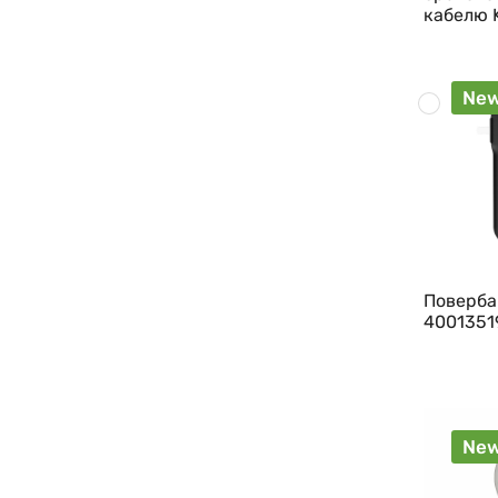
кабелю 
Ne
Поверба
4001351
Ne