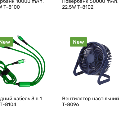
рбанк 10000 mAh,
Повербанк 50000 mAh,
W T-8100
22,5W T-8102
New
New
дний кабель 3 в 1
Вентилятор настільний
Т-8104
T-8096