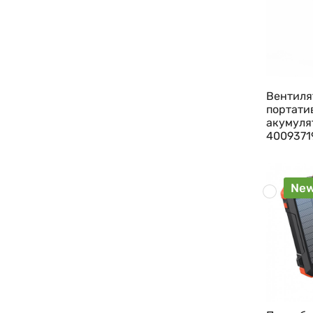
Вентиля
портати
акумуля
4009371
Ne