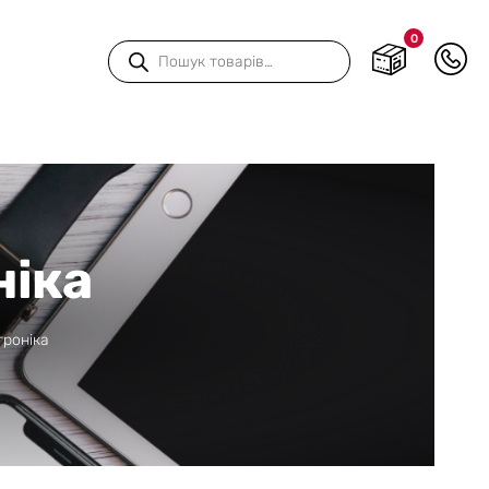
0
Пошук
товарів
ніка
троніка