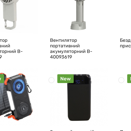
тор
Вентилятор
Безд
вний
портативний
прис
торний B-
акумуляторний B-
9
40093619
w
New