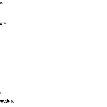
ше
д »
в,
ладіна,